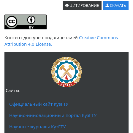
ЦИТИРОВАНИЕ
СКАЧАТЬ
Контент доступен под лицензией
Creative Commons
Attribution 4.0 License.
Сайты:
Официальный сайт КузГТУ
Научно-инновационный портал КузГТУ
Научные журналы КузГТУ