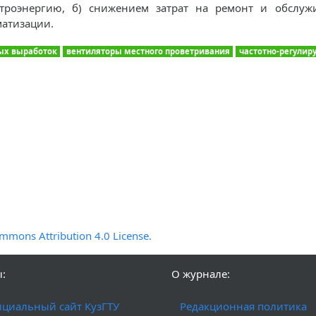
троэнергию, б) снижением затрат на ремонт и обслуж
матизации.
ых выработок
вентиляторы местного проветривания
частотно-регулир
mmons Attribution 4.0 License.
:
О журнале:
циальный сайт КузГТУ
Редакционная политика