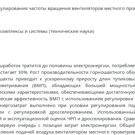
егулирования частоты вращения вентиляторов местного пр
е комплексы и системы (технические науки)
ыработок тратится до половины электроэнергии, потребляе
стигает 30%. Рост производительности горношахтного об
 шахты приводит к ускоренному приросту длин тупиковых
роветривания (ВМП), обладающих большей мощностью
ескими характеристиками, обеспечивающими достаточную
ическая эффективность ВМП с использованием регулировки
энергозатрат выполнено при условии регулирования под
ии с регулировкой дросселированием. Использованны
й и эксплуатационной оценок ЧРП и дросселирования. Сра
 первую очередь с позиции затрат электроэнергии. Общи
вления подачей воздуха вентилятором местного проветрива