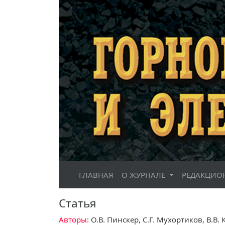
ГЛАВНАЯ
О ЖУРНАЛЕ
РЕДАКЦИО
Статья
Авторы
: О.В. Пинскер, С.Г. Мухортиков, В.В.