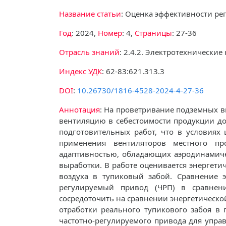
Название статьи
: Оценка эффективности р
Год
: 2024,
Номер
: 4,
Страницы
: 27-36
Отрасль знаний
: 2.4.2. Электротехнически
Индекс УДК
: 62-83:621.313.3
DOI
:
10.26730/1816-4528-2024-4-27-36
Аннотация
: На проветривание подземных в
вентиляцию в себестоимости продукции до
подготовительных работ, что в условиях
применения вентиляторов местного п
адаптивностью, обладающих аэродинамич
выработки. В работе оценивается энергет
воздуха в тупиковый забой. Сравнение 
регулируемый привод (ЧРП) в сравнен
сосредоточить на сравнении энергетическо
отработки реального тупикового забоя в
частотно-регулируемого привода для упра