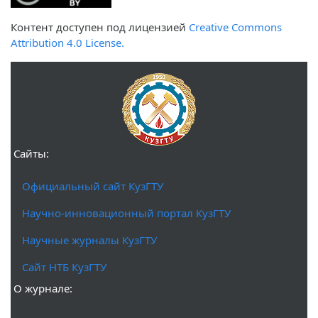
Контент доступен под лицензией
Creative Commons
Attribution 4.0 License.
Сайты:
Официальный сайт КузГТУ
Научно-инновационный портал КузГТУ
Научные журналы КузГТУ
Сайт НТБ КузГТУ
О журнале: